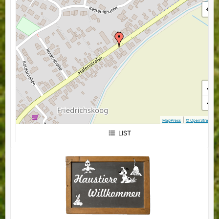
+
−
|
MapPress
© OpenStreetMa
LIST
Hafenstraße 84