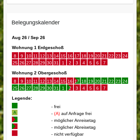
Belegungskalender
Aug 26 / Sep 26
Wohnung 1 Erdgeschoß
8
9
10
11
12
13
14
15
16
17
18
19
20
21
22
23
24
25
26
27
28
29
30
31
1
2
3
4
5
6
7
Wohnung 2 Obergeschoß
8
9
10
11
12
13
14
15
16
17
18
19
20
21
22
23
24
25
26
27
28
29
30
31
1
2
3
4
5
6
7
Legende:
- frei
-
(A)
auf Anfrage frei
- möglicher Anreisetag
- möglicher Abreisetag
- nicht verfügbar