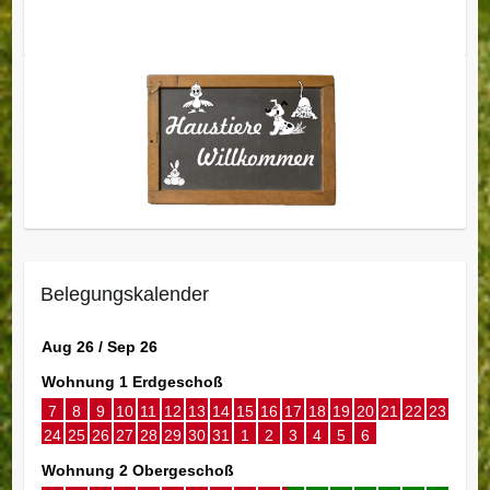
Belegungskalender
Aug 26 / Sep 26
Wohnung 1 Erdgeschoß
7
8
9
10
11
12
13
14
15
16
17
18
19
20
21
22
23
24
25
26
27
28
29
30
31
1
2
3
4
5
6
Wohnung 2 Obergeschoß