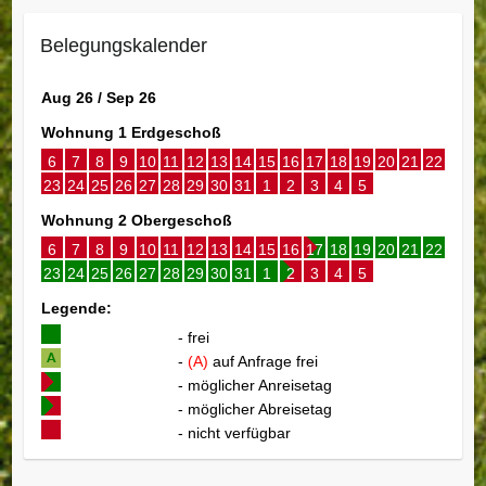
Belegungskalender
Aug 26 / Sep 26
Wohnung 1 Erdgeschoß
6
7
8
9
10
11
12
13
14
15
16
17
18
19
20
21
22
23
24
25
26
27
28
29
30
31
1
2
3
4
5
Wohnung 2 Obergeschoß
6
7
8
9
10
11
12
13
14
15
16
17
18
19
20
21
22
23
24
25
26
27
28
29
30
31
1
2
3
4
5
Legende:
- frei
-
(A)
auf Anfrage frei
- möglicher Anreisetag
- möglicher Abreisetag
- nicht verfügbar