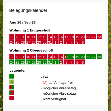
Belegungskalender
Aug 26 / Sep 26
Wohnung 1 Erdgeschoß
7
8
9
10
11
12
13
14
15
16
17
18
19
20
21
22
23
24
25
26
27
28
29
30
31
1
2
3
4
5
6
Wohnung 2 Obergeschoß
7
8
9
10
11
12
13
14
15
16
17
18
19
20
21
22
23
24
25
26
27
28
29
30
31
1
2
3
4
5
6
Legende:
- frei
-
(A)
auf Anfrage frei
- möglicher Anreisetag
- möglicher Abreisetag
- nicht verfügbar