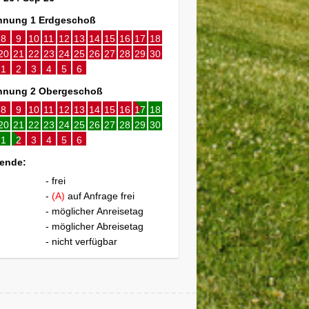
nung 1 Erdgeschoß
8
9
10
11
12
13
14
15
16
17
18
20
21
22
23
24
25
26
27
28
29
30
1
2
3
4
5
6
nung 2 Obergeschoß
8
9
10
11
12
13
14
15
16
17
18
20
21
22
23
24
25
26
27
28
29
30
1
2
3
4
5
6
ende:
- frei
-
(A)
auf Anfrage frei
- möglicher Anreisetag
- möglicher Abreisetag
- nicht verfügbar