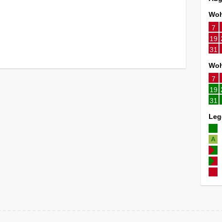
Woh
7
19
31
Woh
7
19
31
Leg