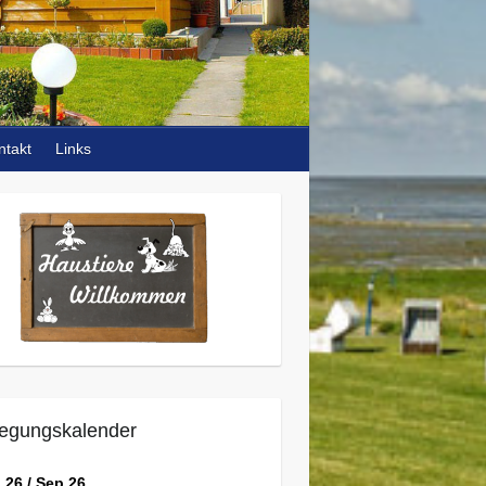
ntakt
Links
egungskalender
 26 / Sep 26