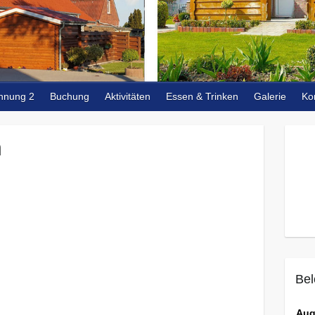
hnung 2
Buchung
Aktivitäten
Essen & Trinken
Galerie
Ko
n
Bel
Aug