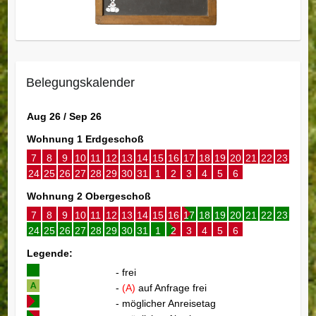
Belegungskalender
Aug 26 / Sep 26
Wohnung 1 Erdgeschoß
7
8
9
10
11
12
13
14
15
16
17
18
19
20
21
22
23
24
25
26
27
28
29
30
31
1
2
3
4
5
6
Wohnung 2 Obergeschoß
7
8
9
10
11
12
13
14
15
16
17
18
19
20
21
22
23
24
25
26
27
28
29
30
31
1
2
3
4
5
6
Legende:
- frei
-
(A)
auf Anfrage frei
- möglicher Anreisetag