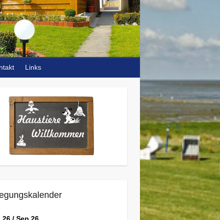
ntakt
Links
egungskalender
 26 / Sep 26