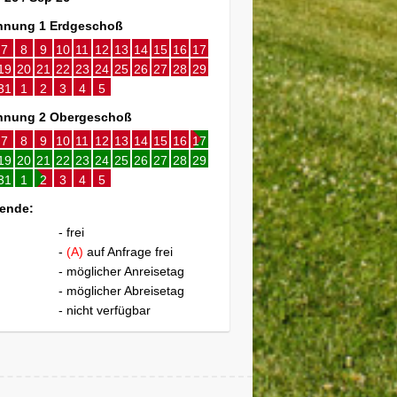
nung 1 Erdgeschoß
7
8
9
10
11
12
13
14
15
16
17
19
20
21
22
23
24
25
26
27
28
29
31
1
2
3
4
5
nung 2 Obergeschoß
7
8
9
10
11
12
13
14
15
16
17
19
20
21
22
23
24
25
26
27
28
29
31
1
2
3
4
5
ende:
- frei
-
(A)
auf Anfrage frei
- möglicher Anreisetag
- möglicher Abreisetag
- nicht verfügbar