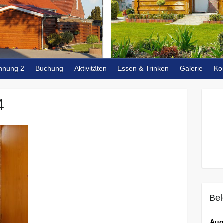
hnung 2
Buchung
Aktivitäten
Essen & Trinken
Galerie
Ko
4
Bel
Aug