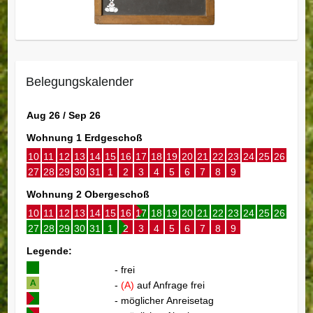
Belegungskalender
Aug 26 / Sep 26
Wohnung 1 Erdgeschoß
10
11
12
13
14
15
16
17
18
19
20
21
22
23
24
25
26
27
28
29
30
31
1
2
3
4
5
6
7
8
9
Wohnung 2 Obergeschoß
10
11
12
13
14
15
16
17
18
19
20
21
22
23
24
25
26
27
28
29
30
31
1
2
3
4
5
6
7
8
9
Legende:
- frei
-
(A)
auf Anfrage frei
- möglicher Anreisetag