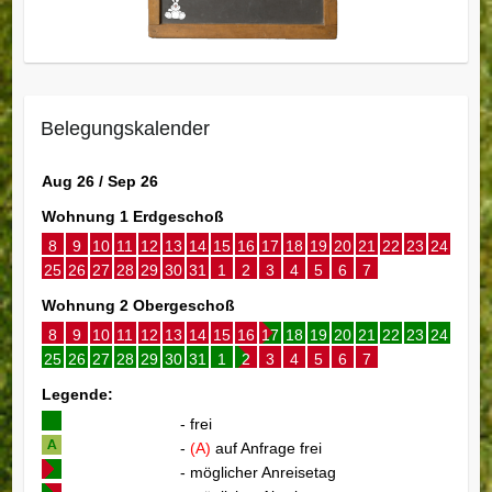
Belegungskalender
Aug 26 / Sep 26
Wohnung 1 Erdgeschoß
8
9
10
11
12
13
14
15
16
17
18
19
20
21
22
23
24
25
26
27
28
29
30
31
1
2
3
4
5
6
7
Wohnung 2 Obergeschoß
8
9
10
11
12
13
14
15
16
17
18
19
20
21
22
23
24
25
26
27
28
29
30
31
1
2
3
4
5
6
7
Legende:
- frei
-
(A)
auf Anfrage frei
- möglicher Anreisetag