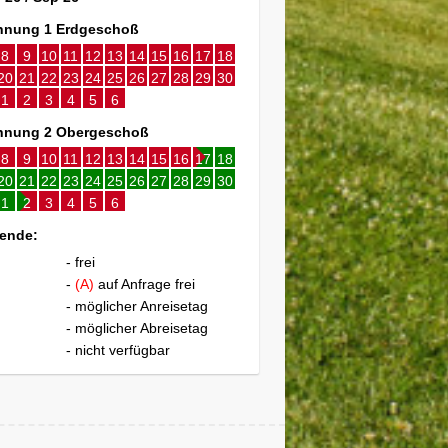
nung 1 Erdgeschoß
8
9
10
11
12
13
14
15
16
17
18
20
21
22
23
24
25
26
27
28
29
30
1
2
3
4
5
6
nung 2 Obergeschoß
8
9
10
11
12
13
14
15
16
17
18
20
21
22
23
24
25
26
27
28
29
30
1
2
3
4
5
6
ende:
- frei
-
(A)
auf Anfrage frei
- möglicher Anreisetag
- möglicher Abreisetag
- nicht verfügbar