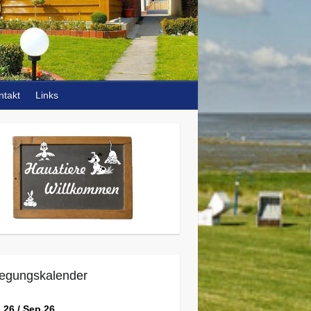
ntakt
Links
egungskalender
 26 / Sep 26