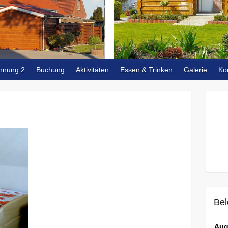
hnung 2
Buchung
Aktivitäten
Essen & Trinken
Galerie
Ko
Bel
Aug