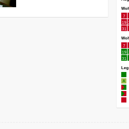
Woh
7
19
31
Woh
7
19
31
Leg