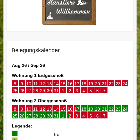
Belegungskalender
Aug 26 / Sep 26
Wohnung 1 Erdgeschoß
8
9
10
11
12
13
14
15
16
17
18
19
20
21
22
23
24
25
26
27
28
29
30
31
1
2
3
4
5
6
7
Wohnung 2 Obergeschoß
8
9
10
11
12
13
14
15
16
17
18
19
20
21
22
23
24
25
26
27
28
29
30
31
1
2
3
4
5
6
7
Legende:
- frei