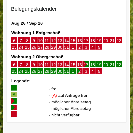
Belegungskalender
Aug 26 / Sep 26
Wohnung 1 Erdgeschoß
6
7
8
9
10
11
12
13
14
15
16
17
18
19
20
21
22
23
24
25
26
27
28
29
30
31
1
2
3
4
5
Wohnung 2 Obergeschoß
6
7
8
9
10
11
12
13
14
15
16
17
18
19
20
21
22
23
24
25
26
27
28
29
30
31
1
2
3
4
5
Legende:
- frei
-
(A)
auf Anfrage frei
- möglicher Anreisetag
- möglicher Abreisetag
- nicht verfügbar