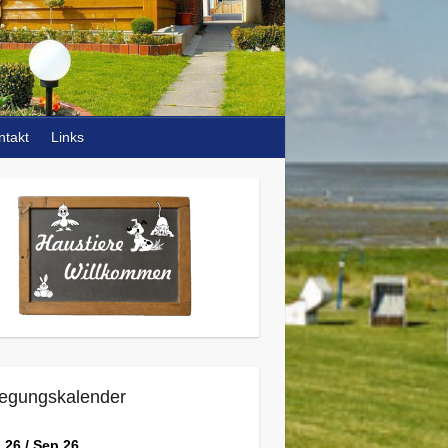
ntakt
Links
egungskalender
 26 / Sep 26