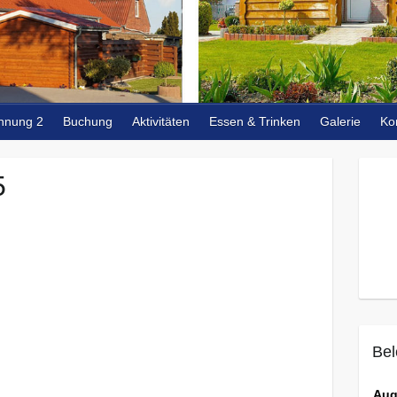
hnung 2
Buchung
Aktivitäten
Essen & Trinken
Galerie
Ko
5
Bel
Aug