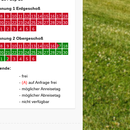
nung 1 Erdgeschoß
8
9
10
11
12
13
14
15
16
17
18
20
21
22
23
24
25
26
27
28
29
30
1
2
3
4
5
6
nung 2 Obergeschoß
8
9
10
11
12
13
14
15
16
17
18
20
21
22
23
24
25
26
27
28
29
30
1
2
3
4
5
6
ende:
- frei
-
(A)
auf Anfrage frei
- möglicher Anreisetag
- möglicher Abreisetag
- nicht verfügbar