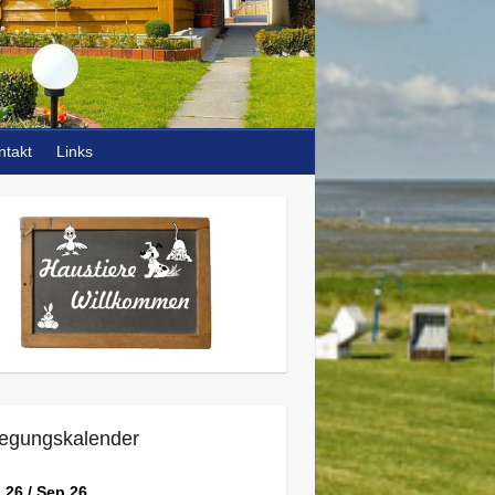
ntakt
Links
egungskalender
 26 / Sep 26