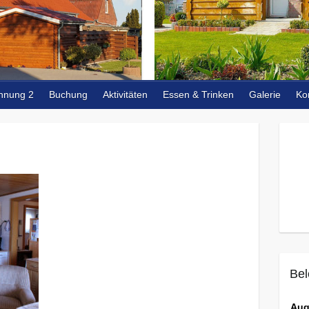
hnung 2
Buchung
Aktivitäten
Essen & Trinken
Galerie
Ko
Bel
Aug