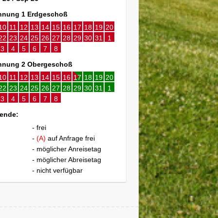
nung 1 Erdgeschoß
10
11
12
13
14
15
16
17
18
19
20
22
23
24
25
26
27
28
29
30
31
1
3
4
5
6
7
8
nung 2 Obergeschoß
10
11
12
13
14
15
16
17
18
19
20
22
23
24
25
26
27
28
29
30
31
1
3
4
5
6
7
8
ende:
- frei
-
(A)
auf Anfrage frei
- möglicher Anreisetag
- möglicher Abreisetag
- nicht verfügbar