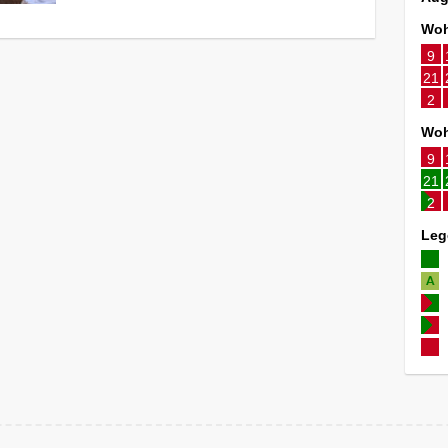
Woh
9
21
2
Woh
9
21
2
Leg