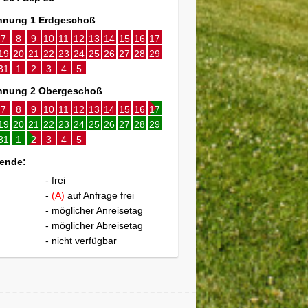
nung 1 Erdgeschoß
7
8
9
10
11
12
13
14
15
16
17
19
20
21
22
23
24
25
26
27
28
29
31
1
2
3
4
5
nung 2 Obergeschoß
7
8
9
10
11
12
13
14
15
16
17
19
20
21
22
23
24
25
26
27
28
29
31
1
2
3
4
5
ende:
- frei
-
(A)
auf Anfrage frei
- möglicher Anreisetag
- möglicher Abreisetag
- nicht verfügbar