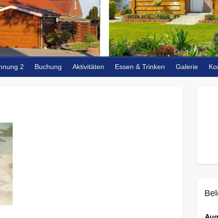
hnung 2
Buchung
Aktivitäten
Essen & Trinken
Galerie
Ko
Bel
Aug