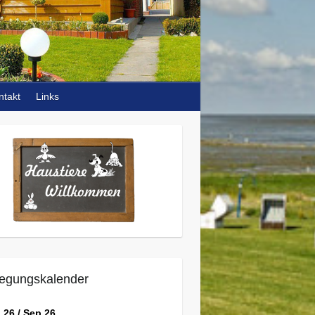
ntakt
Links
egungskalender
 26 / Sep 26